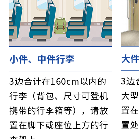
车票的购买·使用
大
小件、中件行李
车票的购买方法
3边
3边合计在160cm以内的
大型
行李（背包、尺寸可登机
乘车方法
置在
携带的行李箱等），请放
置处
置在脚下或座位上方的行
车票的种类